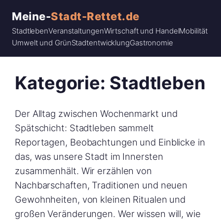
Meine-
Stadt-Rettet.de
Stadtleben
Veranstaltungen
Wirtschaft und Handel
Mobilität
Umwelt und Grün
Stadtentwicklung
Gastronomie
Zum
Inhalt
Kategorie:
Stadtleben
springen
Der Alltag zwischen Wochenmarkt und
Spätschicht: Stadtleben sammelt
Reportagen, Beobachtungen und Einblicke in
das, was unsere Stadt im Innersten
zusammenhält. Wir erzählen von
Nachbarschaften, Traditionen und neuen
Gewohnheiten, von kleinen Ritualen und
großen Veränderungen. Wer wissen will, wie