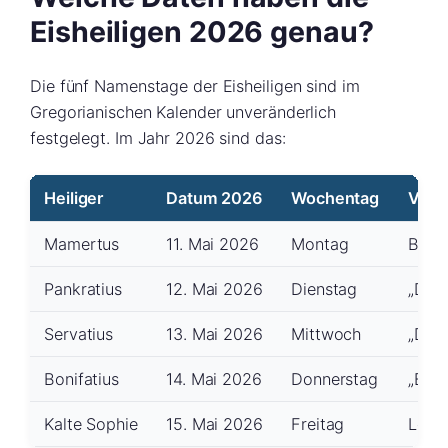
Eisheiligen 2026 genau?
Die fünf Namenstage der Eisheiligen sind im
Gregorianischen Kalender unveränderlich
festgelegt. Im Jahr 2026 sind das:
Heiliger
Datum 2026
Wochentag
Volk
Mamertus
11. Mai 2026
Montag
Begi
Pankratius
12. Mai 2026
Dienstag
„Der 
Servatius
13. Mai 2026
Mittwoch
„Der
Bonifatius
14. Mai 2026
Donnerstag
„Bohn
Kalte Sophie
15. Mai 2026
Freitag
Letzt