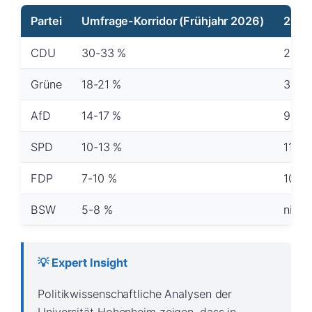
Partei
Umfrage-Korridor (Frühjahr 2026)
2021
CDU
30-33 %
24,1 
Grüne
18-21 %
32,6
AfD
14-17 %
9,7 %
SPD
10-13 %
11,0 
FDP
7-10 %
10,5 
BSW
5-8 %
nicht
💡 Expert Insight
Politikwissenschaftliche Analysen der